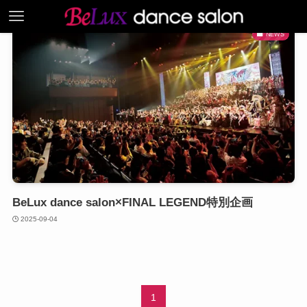
NEWS
BeLux dance salon×FINAL LEGEND特別企画
2025-09-04
1