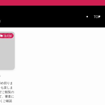
TOP
！
未分類
ジ
締め切りま
誰をも楽しま
でご観覧の
て、審査に
くご確認