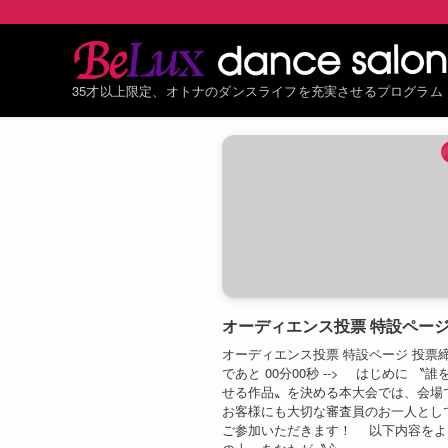
35才以上限定、オトナのダンスライフを充実させるプログラム
オーディエンス投票 特設ペー
オーディエンス投票 特設ページ 投票
であと 00分00秒 --> はじめに 〝
せる作品〟を決める本大会では、会場
お客様にも大切な審査員のお一人とし
ご参加いただきます！ 以下内容をよ